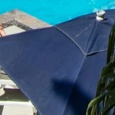
Tol
0