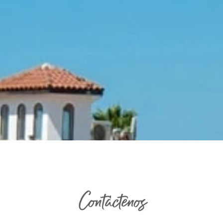
Contáctenos